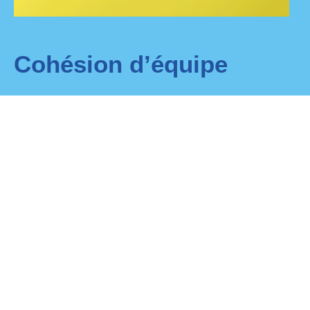
Cohésion d’équipe
Nos
ateliers de cohésion
aident à
fédérer
vos équipes,
à renforcer les liens et à instaurer une
dynamique
positive
durable au service de la performance. Nos
intervenants créent un cadre bienveillant pour des
exercices adaptés à vos objectifs.