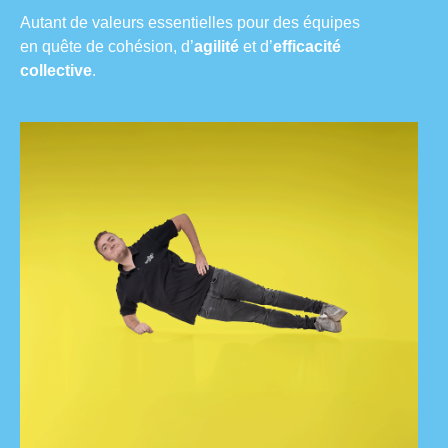
Autant de valeurs essentielles pour des équipes
en quête de cohésion, d’
agilité
et d’
efficacité
collective
.