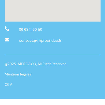
06 63 11 60 50
contact@improandco.fr
@2025 IMPRO&CO, All Right Reserved
Mentions légales
CGV